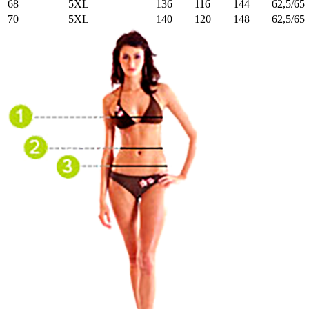
68
5XL
136
116
144
62,5/65
70
5XL
140
120
148
62,5/65