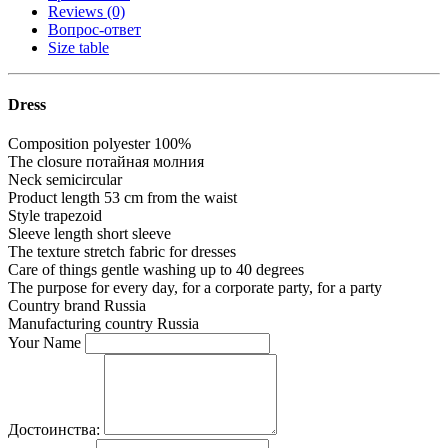
Reviews (0)
Вопрос-ответ
Size table
Dress
Composition
polyester 100%
The closure
потайная молния
Neck
semicircular
Product length
53 cm from the waist
Style
trapezoid
Sleeve length
short sleeve
The texture
stretch fabric for dresses
Care of things
gentle washing up to 40 degrees
The purpose
for every day, for a corporate party, for a party
Country brand
Russia
Manufacturing country
Russia
Your Name
Достоинства: