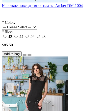
Короткое повседневное платье Amber DM-1004
..
*
Color:
*
Size:
42
44
46
48
$85.50
Add to bag