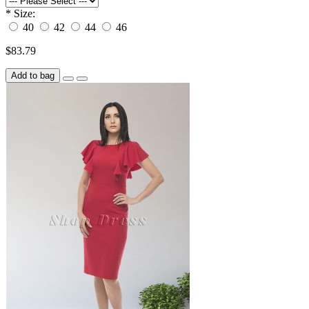
*
Size:
40
42
44
46
$83.79
Add to bag