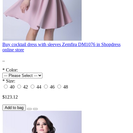
Buy cocktail dress with sleeves Zemfira DM1076 in Shopdress
online store
..
*
Color:
*
Size:
40
42
44
46
48
$123.12
Add to bag