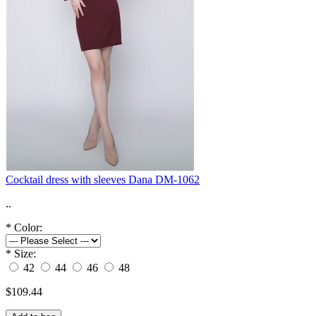
Cocktail dress with sleeves Dana DM-1062
..
*
Color:
*
Size:
42
44
46
48
$109.44