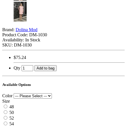
Brand:
Dolina Mod
Product Code:
DM-1030
Availability: In Stock
SKU: DM-1030
$75.24
Qty
Add to bag
Available Options
Color
Size
48
50
52
54