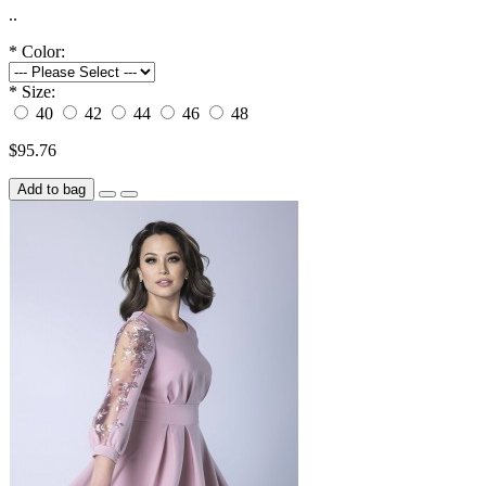
..
*
Color:
*
Size:
40
42
44
46
48
$95.76
Add to bag