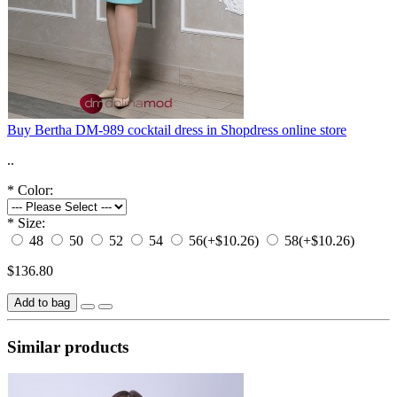
Buy Bertha DM-989 cocktail dress in Shopdress online store
..
*
Color:
*
Size:
48
50
52
54
56
(+$10.26)
58
(+$10.26)
$136.80
Add to bag
Similar products