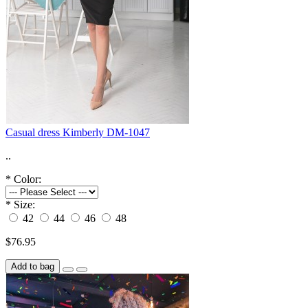
Casual dress Kimberly DM-1047
..
*
Color:
*
Size:
42
44
46
48
$76.95
Add to bag