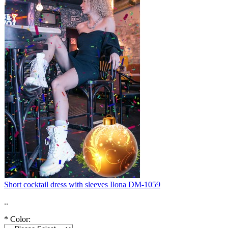
Short cocktail dress with sleeves Ilona DM-1059
..
*
Color: