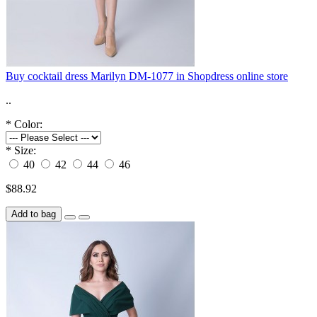
Buy cocktail dress Marilyn DM-1077 in Shopdress online store
..
*
Color:
*
Size:
40
42
44
46
$88.92
Add to bag