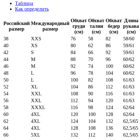
Таблица
Как определить
Обхват
Обхват
Обхват
Длина
Российский
Международный
груди
талии
бедер
рукава
размер
размер
(см)
(см)
(см)
(см)
38
XXS
76
58
82
58/60
40
XS
80
62
86
59/61
42
S
84
66
92
59/61
44
M
88
70
96
60/62
46
M
92
74
100
60/62
48
L
96
78
104
60/62
50
L
100
82
108
61/63
52
XL
104
86
112
61/63
54
XXL
108
90
116
61/63
56
XXL
112
94
120
61/63
58
XXXL
116
98
124
62/64
60
4XL
120
100
128
62/64
62
4XL
124
104
132
62,5/65
64
4XL
128
108
136
62,5/65
66
5XL
132
112
140
62,5/65