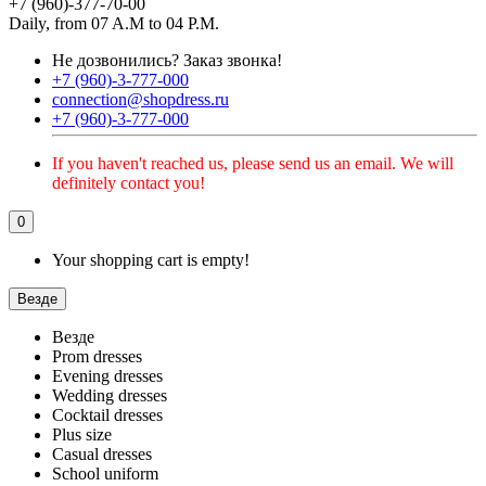
+7 (960)-377-70-00
Daily, from 07 A.M to 04 P.M.
Не дозвонились?
Заказ звонка!
+7 (960)-3-777-000
connection@shopdress.ru
+7 (960)-3-777-000
If you haven't reached us, please send us an email. We will
definitely contact you!
0
Your shopping cart is empty!
Везде
Везде
Prom dresses
Evening dresses
Wedding dresses
Cocktail dresses
Plus size
Casual dresses
School uniform