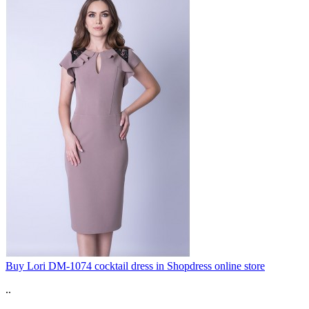
Buy Lori DM-1074 cocktail dress in Shopdress online store
..