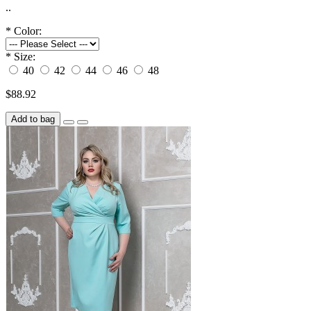
..
*
Color:
*
Size:
40
42
44
46
48
$88.92
Add to bag